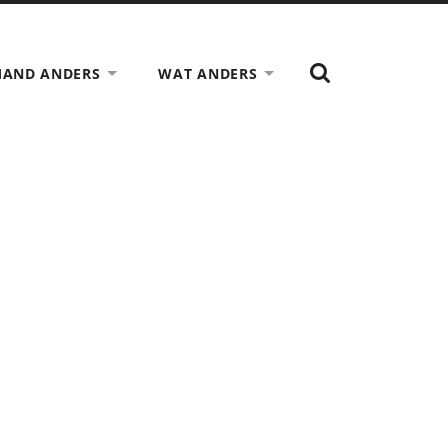
TOON
MAND ANDERS
WAT ANDERS
HET
ZOEK
VELD