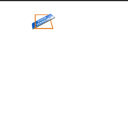
eigenzinnig
terrein