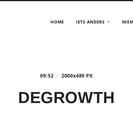
HOME
IETS ANDERS
NIE
09:52
/
2000
x
489 PX
DEGROWTH