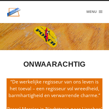
eigenzinnig
MENU
terrein
ONWAARACHTIG
“De werkelijke regisseur van ons leven is
het toeval – een regisseur vol wreedheid,
barmhartigheid en verwarrende charme.”
Pascal Mercier in ‘Nachttrein naar Lissabon’