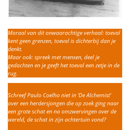
Moraal van dit onwaarachtige verhaal: toeval
kent geen grenzen, toeval is dichterbij dan je
denkt.
Maar ook: spreek met mensen, deel je
gedachten en je geeft het toeval een zetje in de
rug.
Schreef Paulo Coelho niet in ‘De Alchemist’
over een herdersjongen die op zoek ging naar
een grote schat en na omzwervingen over de
wereld, de schat in zijn achtertuin vond?