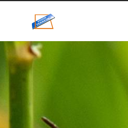
eigenzinnig
terrein