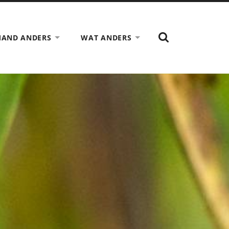
TOON
MAND ANDERS
WAT ANDERS
HET
ZOEK
VELD