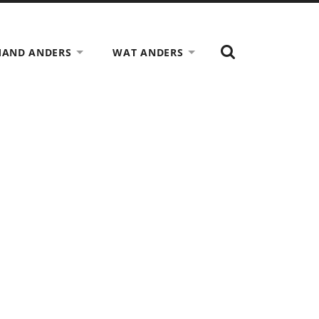
TOON
MAND ANDERS
WAT ANDERS
HET
ZOEK
VELD