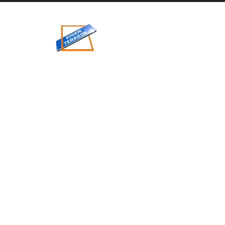
eigenzinnig
terrein