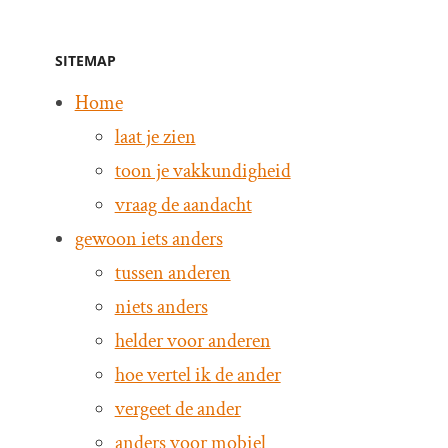
SITEMAP
Home
laat je zien
toon je vakkundigheid
vraag de aandacht
gewoon iets anders
tussen anderen
niets anders
helder voor anderen
hoe vertel ik de ander
vergeet de ander
anders voor mobiel