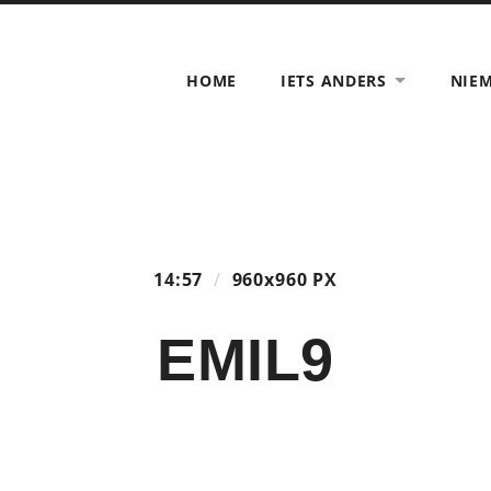
HOME
IETS ANDERS
NIE
14:57
/
960
x
960 PX
EMIL9