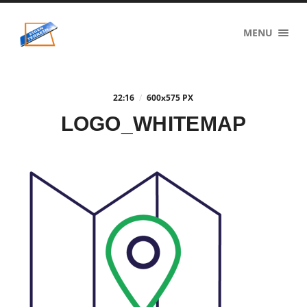
eigenzinnig
MENU
terrein
22:16
/
600
x
575 PX
LOGO_WHITEMAP