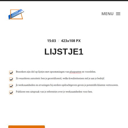
eigenzinnig
MENU
terrein
15:03
/
423
x
108 PX
LIJSTJE1