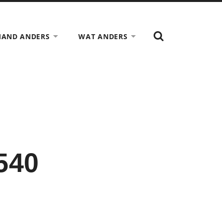
TOON
MAND ANDERS
WAT ANDERS
HET
ZOEK
VELD
540