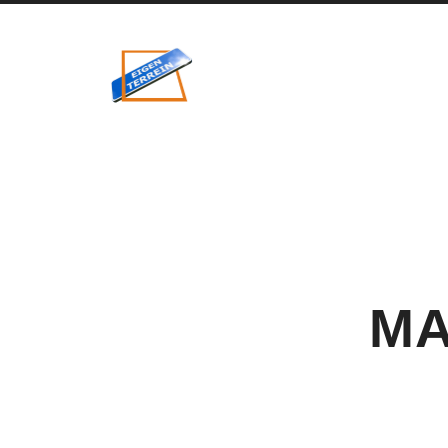
eigenzinnig
terrein
MA