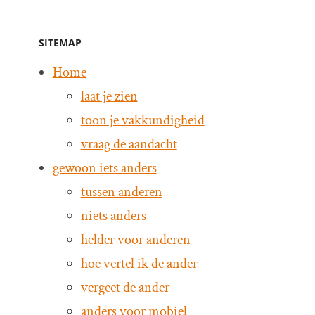
SITEMAP
Home
laat je zien
toon je vakkundigheid
vraag de aandacht
gewoon iets anders
tussen anderen
niets anders
helder voor anderen
hoe vertel ik de ander
vergeet de ander
anders voor mobiel