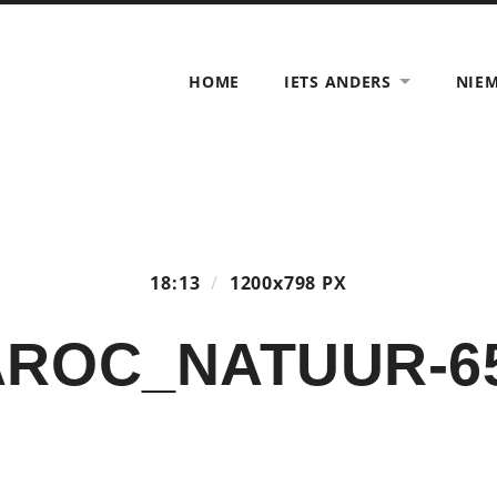
HOME
IETS ANDERS
NIE
18:13
/
1200
x
798 PX
ROC_NATUUR-6