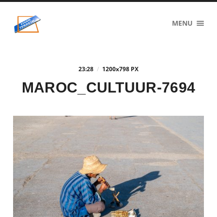
eigenzinnig
MENU
terrein
23:28
/
1200
x
798 PX
MAROC_CULTUUR-7694