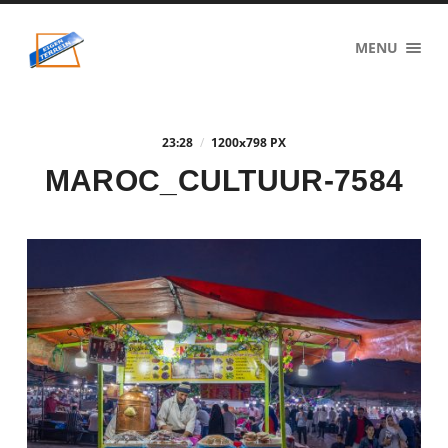
eigenzinnig
MENU
terrein
23:28
/
1200
x
798 PX
MAROC_CULTUUR-7584