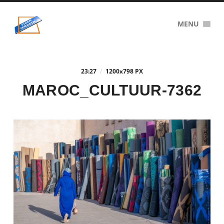
eigenzinnig
MENU
terrein
23:27
/
1200
x
798 PX
MAROC_CULTUUR-7362