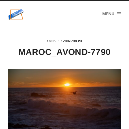
eigenzinnig
MENU
terrein
18:05
/
1200
x
798 PX
MAROC_AVOND-7790