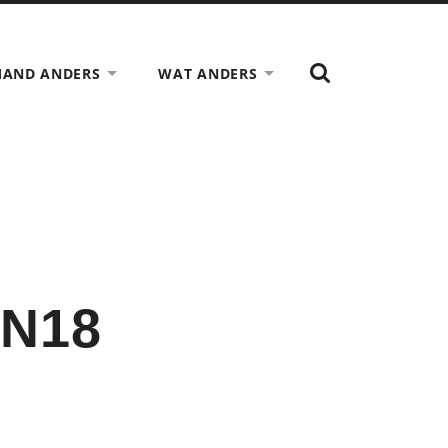
TOON
MAND ANDERS
WAT ANDERS
HET
ZOEK
VELD
N18