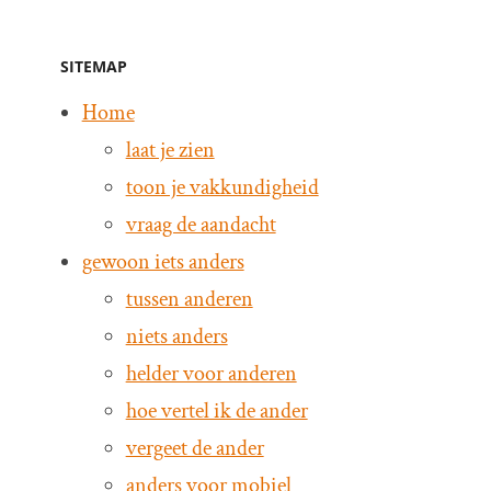
SITEMAP
Home
laat je zien
toon je vakkundigheid
vraag de aandacht
gewoon iets anders
tussen anderen
niets anders
helder voor anderen
hoe vertel ik de ander
vergeet de ander
anders voor mobiel