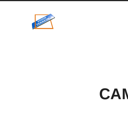
eigenzinnig
terrein
CA