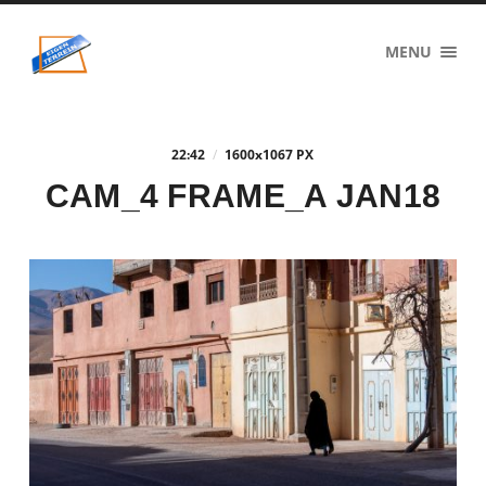
eigenzinnig
MENU
terrein
22:42
/
1600
x
1067 PX
CAM_4 FRAME_A JAN18