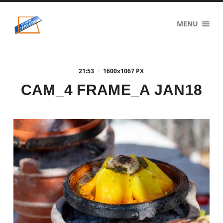
eigenzinnig
MENU
terrein
21:53
/
1600
x
1067 PX
CAM_4 FRAME_A JAN18