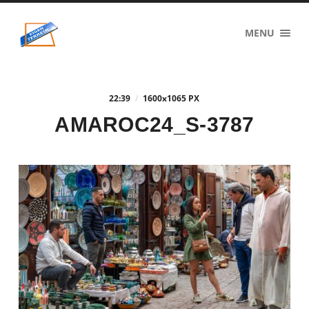
eigenzinnig
MENU
terrein
22:39
/
1600
x
1065 PX
AMAROC24_S-3787