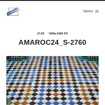
eigenzinnig
MENU
terrein
21:55
/
1600
x
1065 PX
AMAROC24_S-2760