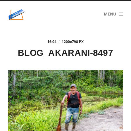
eigenzinnig
MENU
terrein
16:04
/
1200
x
798 PX
BLOG_AKARANI-8497