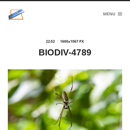
eigenzinnig
MENU
terrein
22:52
/
1600
x
1067 PX
BIODIV-4789