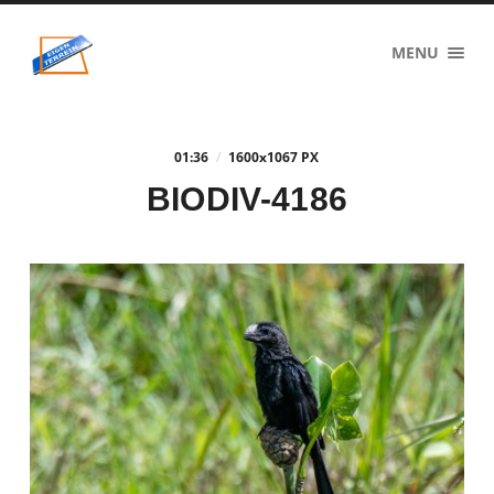
eigenzinnig
MENU
terrein
01:36
/
1600
x
1067 PX
BIODIV-4186