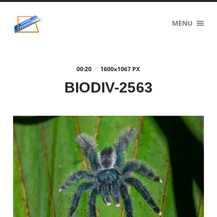
eigenzinnig
MENU
terrein
00:20
/
1600
x
1067 PX
BIODIV-2563