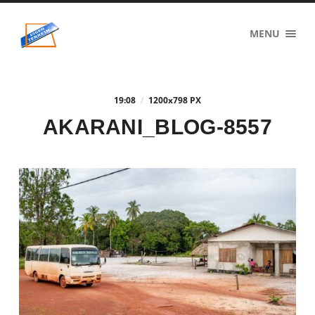
eigenzinnig
MENU
terrein
19:08
/
1200
x
798 PX
AKARANI_BLOG-8557