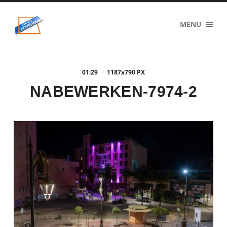
eigenzinnig
MENU
terrein
01:29
/
1187
x
790 PX
NABEWERKEN-7974-2