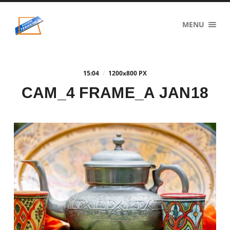
eigenzinnig
MENU
terrein
15:04
/
1200
x
800 PX
CAM_4 FRAME_A JAN18