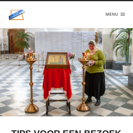
eigenzinnig
MENU
terrein