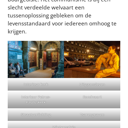
slecht verdeelde welvaart een
tussenoplossing gebleken om de
levensstandaard voor iedereen omhoog te
krijgen.
Interieur kerk
Uitgaansleven
Interieur Petrus-
Rondvaart
Pauluskerk
Straatverlichting
Tsarengraven
Winterpaleis