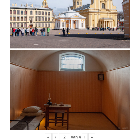
«
‹
van
4
›
»