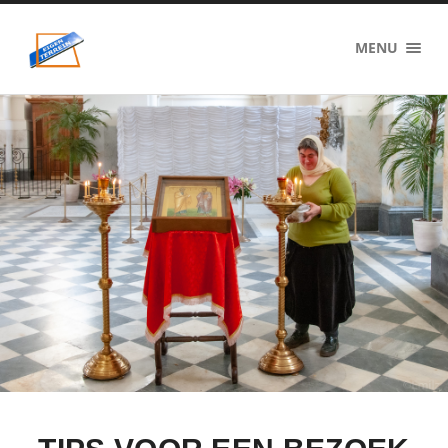
eigenzinnig
MENU
terrein