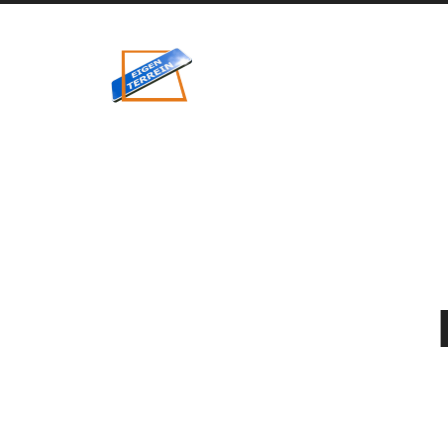
eigenzinnig
terrein