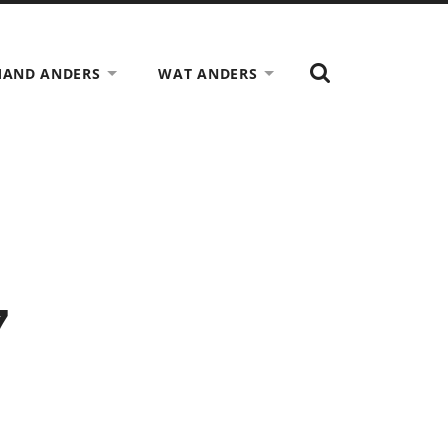
TOON
MAND ANDERS
WAT ANDERS
HET
ZOEK
VELD
7