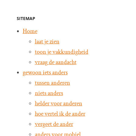
SITEMAP
Home
laat je zien
toon je vakkundigheid
vraag de aandacht
gewoon iets anders
tussen anderen
niets anders
helder voor anderen
hoe vertel ik de ander
vergeet de ander
anders voor mobiel