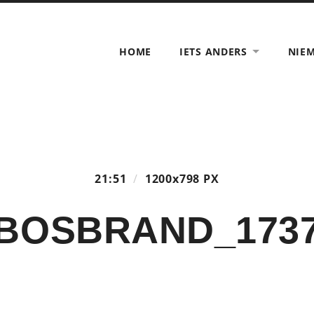
HOME
IETS ANDERS
NIE
21:51
/
1200
x
798 PX
BOSBRAND_173