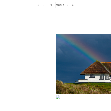
«
‹
van
7
›
»