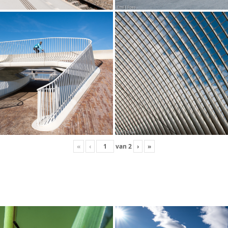
«
‹
van
2
›
»