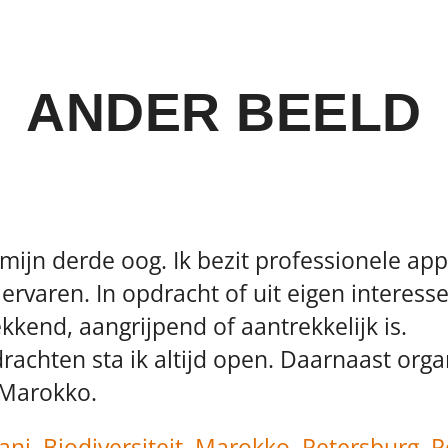
ANDER BEELD
mijn derde oog. Ik bezit professionele ap
rvaren. In opdracht of uit eigen interesse 
kend, aangrijpend of aantrekkelijk is.
rachten sta ik altijd open. Daarnaast orga
 Marokko.
ani
,
Biodiversiteit
,
Marokko
,
Petersburg
,
P