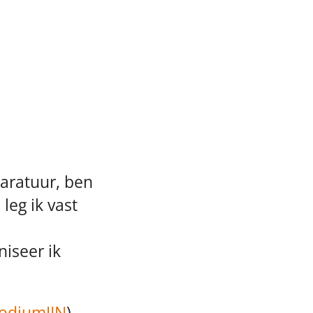
paratuur, ben
leg ik vast
niseer ik
odiumJIN
)