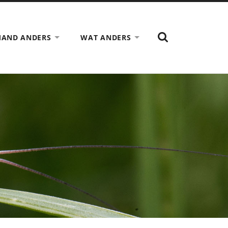
TOON
MAND ANDERS
WAT ANDERS
HET
ZOEK
VELD