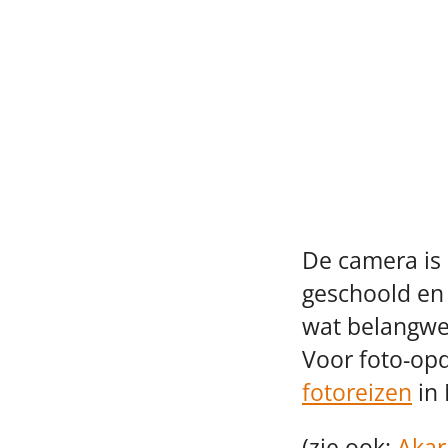
De camera is 
geschoold en e
wat belangwek
Voor foto-opd
fotoreizen
in
(zie ook:
Akar