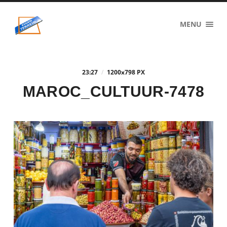
eigenzinnig
MENU
terrein
23:27
/
1200
x
798 PX
MAROC_CULTUUR-7478