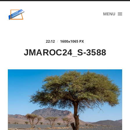
eigenzinnig
MENU
terrein
22:12
/
1600
x
1065 PX
JMAROC24_S-3588