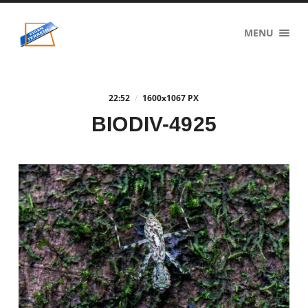
eigenzinnig
MENU
terrein
22:52
/
1600
x
1067 PX
BIODIV-4925