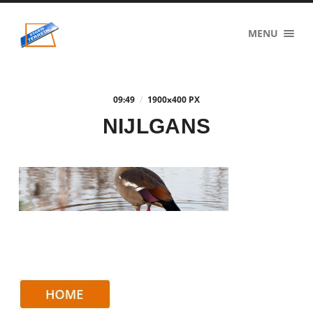
eigenzinnig
MENU
terrein
09:49
/
1900
x
400 PX
NIJLGANS