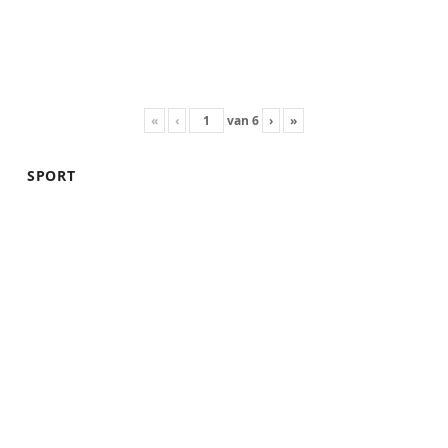
«
‹
van
6
›
»
SPORT