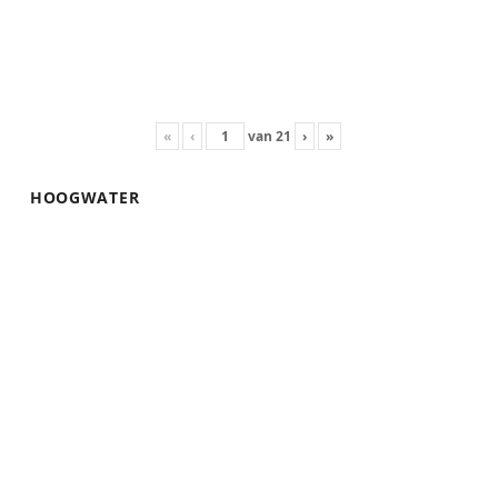
«
‹
van
21
›
»
HOOGWATER