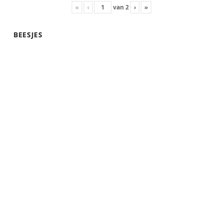
«
‹
van
2
›
»
BEESJES