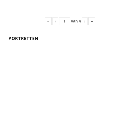
«
‹
van
4
›
»
PORTRETTEN