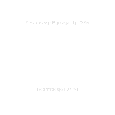
Doornroosje Nijmegen fjin2024
Doornroosje FJIN 24