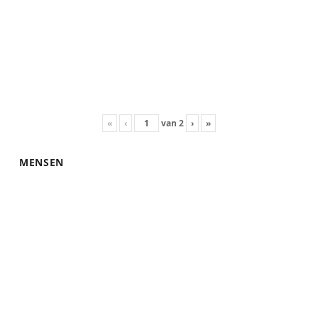
«
‹
van
2
›
»
MENSEN