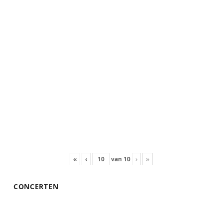
«
‹
van
10
›
»
CONCERTEN