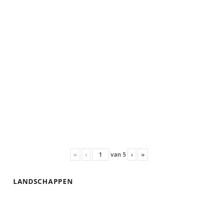
«
‹
van
5
›
»
LANDSCHAPPEN