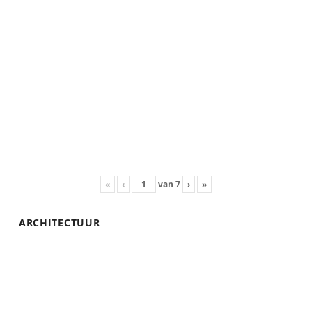
«
‹
van
7
›
»
ARCHITECTUUR