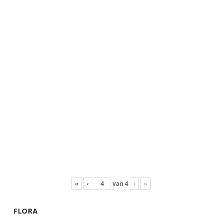
«
‹
van
4
›
»
FLORA