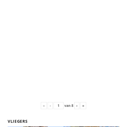
«
‹
van
8
›
»
VLIEGERS