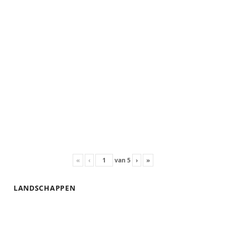
«
‹
van
5
›
»
LANDSCHAPPEN