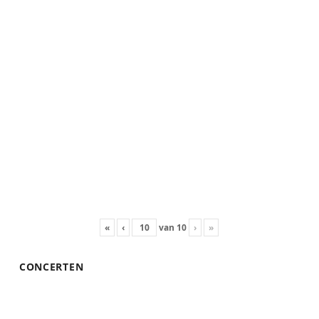
«
‹
van
10
›
»
CONCERTEN