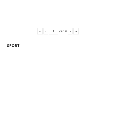
«
‹
van
6
›
»
SPORT