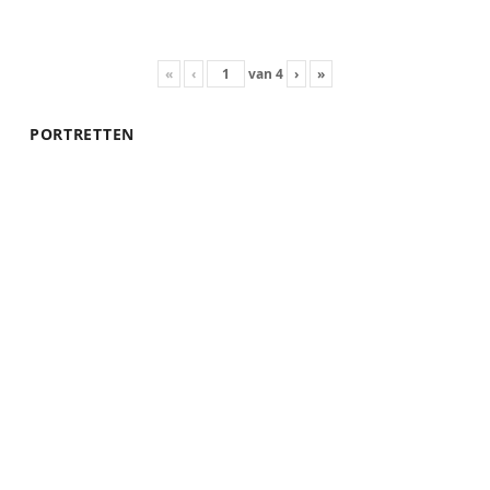
«
‹
van
4
›
»
PORTRETTEN