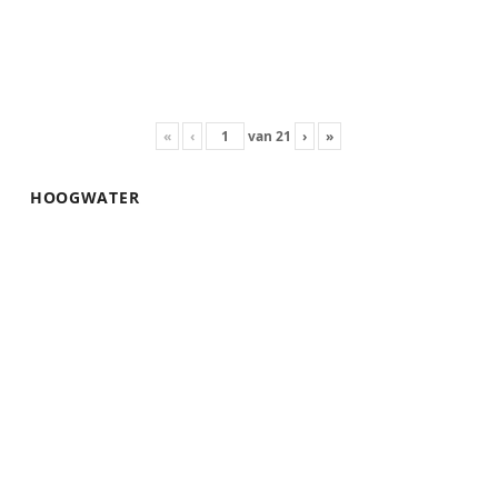
«
‹
van
21
›
»
HOOGWATER