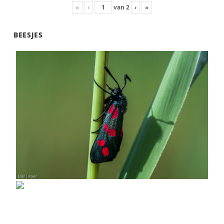
«
‹
van
2
›
»
BEESJES