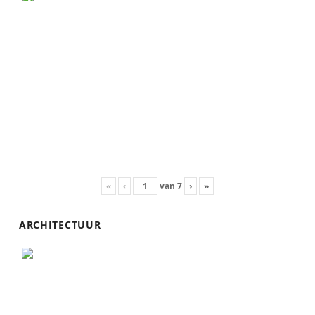
«
‹
van
7
›
»
ARCHITECTUUR