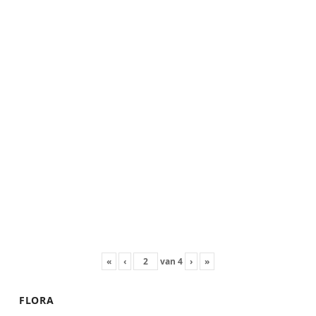
«
‹
van
4
›
»
FLORA