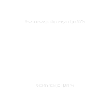
Doornroosje Nijmegen fjin2024
Doornroosje FJIN 24