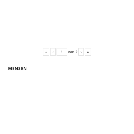
«
‹
van
2
›
»
MENSEN