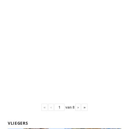
«
‹
van
8
›
»
VLIEGERS