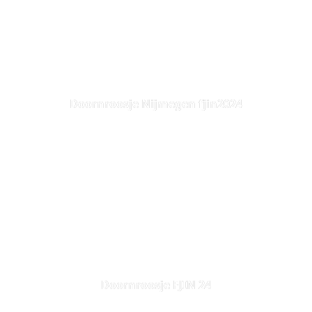
Doornroosje Nijmegen fjin2024
Doornroosje FJIN 24