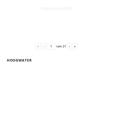
Lisa Jansen8570
«
‹
van
21
›
»
HOOGWATER