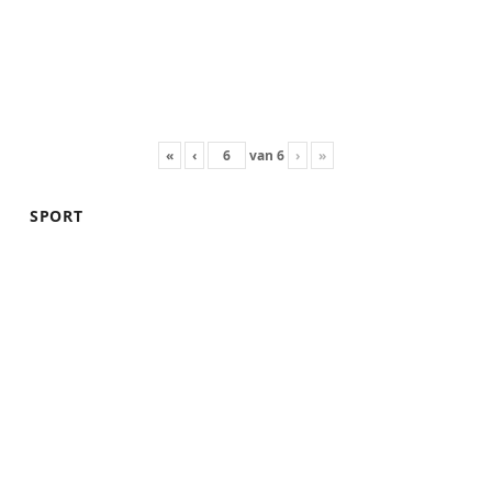
«
‹
van
6
›
»
SPORT