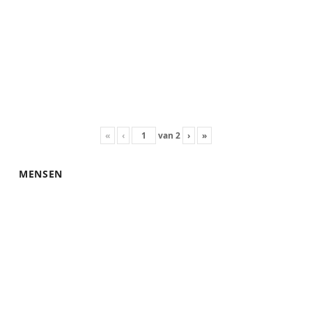
«
‹
van
2
›
»
MENSEN