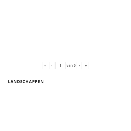
«
‹
van
5
›
»
LANDSCHAPPEN